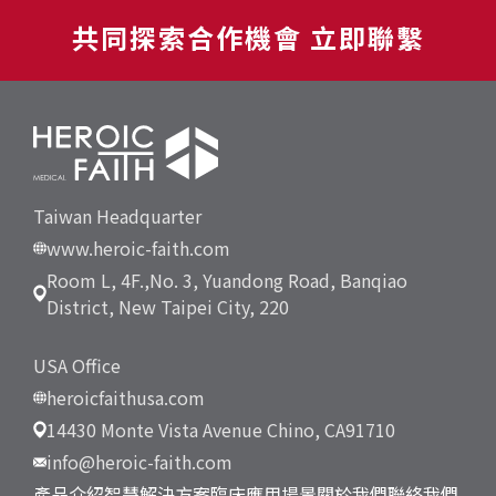
共同探索合作機會 立即聯繫
Taiwan Headquarter
www.heroic-faith.com
Room L, 4F.,No. 3, Yuandong Road, Banqiao
District, New Taipei City, 220
USA Office
heroicfaithusa.com
14430 Monte Vista Avenue Chino, CA91710
info@heroic-faith.com
產品介紹
智慧解決方案
臨床應用場景
關於我們
聯絡我們